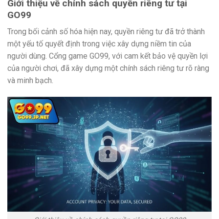
Giới thiệu về chính sách quyền riêng tư tại
GO99
Trong bối cảnh số hóa hiện nay, quyền riêng tư đã trở thành
một yếu tố quyết định trong việc xây dựng niềm tin của
người dùng. Cổng game GO99, với cam kết bảo vệ quyền lợi
của người chơi, đã xây dựng một chính sách riêng tư rõ ràng
và minh bạch.