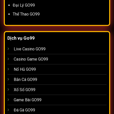
Đại Lý GO99
Thể Thao GO99
Dịch vụ Go99
Live Casino GO99
Casino Game GO99
Nổ Hũ GO99
Bắn Cá GO99
Xổ Số GO99
Game Bài GO99
Đá Gà GO99