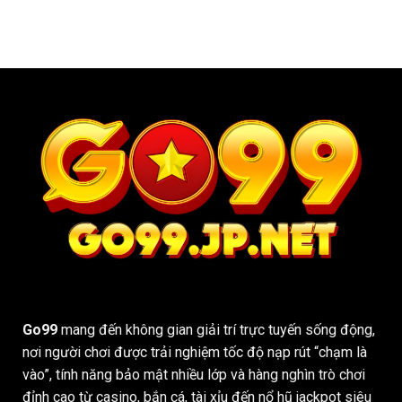
Go99
mang đến không gian giải trí trực tuyến sống động,
nơi người chơi được trải nghiệm tốc độ nạp rút “chạm là
vào”, tính năng bảo mật nhiều lớp và hàng nghìn trò chơi
đỉnh cao từ casino, bắn cá, tài xỉu đến nổ hũ jackpot siêu