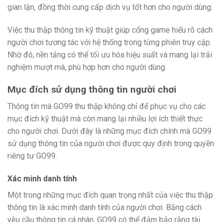
gian lận, đồng thời cung cấp dịch vụ tốt hơn cho người dùng.
Việc thu thập thông tin kỹ thuật giúp cổng game hiểu rõ cách
người chơi tương tác với hệ thống trong từng phiên truy cập.
Nhờ đó, nền tảng có thể tối ưu hóa hiệu suất và mang lại trải
nghiệm mượt mà, phù hợp hơn cho người dùng.
Mục đích sử dụng thông tin người chơi
Thông tin mà GO99 thu thập không chỉ để phục vụ cho các
mục đích kỹ thuật mà còn mang lại nhiều lợi ích thiết thực
cho người chơi. Dưới đây là những mục đích chính mà GO99
sử dụng thông tin của người chơi được quy định trong quyền
riêng tư GO99.
Xác minh danh tính
Một trong những mục đích quan trọng nhất của việc thu thập
thông tin là xác minh danh tính của người chơi. Bằng cách
yêu cầu thông tin cá nhân, GO99 có thể đảm bảo rằng tài