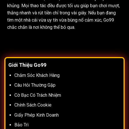
khủng. Mọi thao tác đều được tối ưu giúp bạn chơi mượt,
thắng nhanh và rút tiền chỉ trong vài giây. Nếu bạn đang
tìm một nhà cái vừa uy tín vừa bùng nổ cảm xúc, Go99
chắc chắn là nơi không thể bỏ qua.
Giới Thiệu Go99
Chăm Sóc Khách Hàng
Câu Hỏi Thường Gặp
Cờ Bạc Có Trách Nhiệm
Chính Sách Cookie
Giấy Phép Kinh Doanh
Bảo Trì